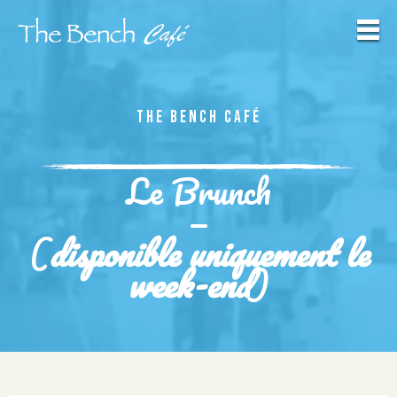
THE BENCH CAFÉ
Le Brunch
—
(
disponible uniquement le
week-end
)