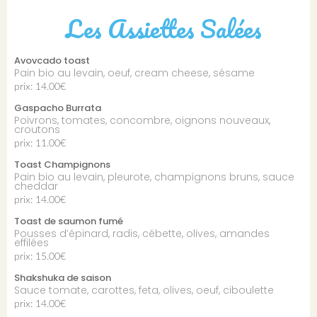
Les Assiettes Salées
Avovcado toast
Pain bio au levain, oeuf, cream cheese, sésame
prix: 14.00€
Gaspacho Burrata
Poivrons, tomates, concombre, oignons nouveaux,
croutons
prix: 11.00€
Toast Champignons
Pain bio au levain, pleurote, champignons bruns, sauce
cheddar
prix: 14.00€
Toast de saumon fumé
Pousses d’épinard, radis, cébette, olives, amandes
effilées
prix: 15.00€
Shakshuka de saison
Sauce tomate, carottes, feta, olives, oeuf, ciboulette
prix: 14.00€